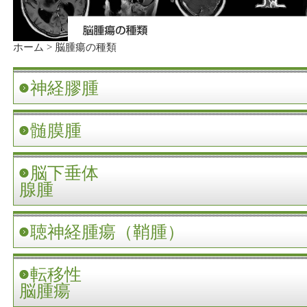
ホーム
>
脳腫瘍の種類
神経膠腫
髄膜腫
脳下垂体
腺腫
聴神経腫瘍（鞘腫）
転移性
脳腫瘍