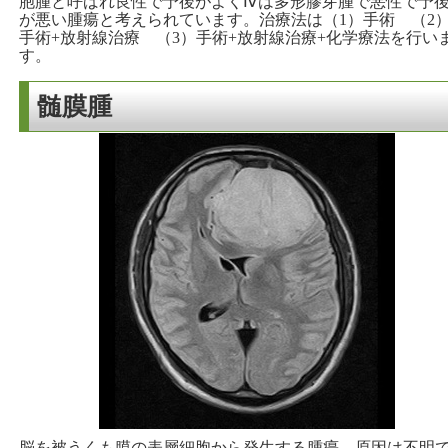
胞腫と呼ばれ良性で予後がよくⅣは多形膠芽腫で悪性で予
が悪い腫瘍と考えられています。治療法は（1）手術 （2
手術+放射線治療 （3）手術+放射線治療+化学療法を行い
す。
髄膜腫
脳を被うくも膜の表層細胞から発生する腫瘍。原因は不明