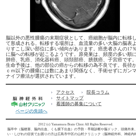
脳以外の悪性腫瘍の末期症状として、癌細胞が脳内に転移
て形成される。転移する場所は、血流量の多い大脳の脳表
りすこし深い部位に多い傾向があります。癌患者さんの17
に脳への転移が起こるようです。原発巣は、頻度の多い順
肺癌、乳癌、消化器科癌、頭頚部癌、膀胱癌、子宮癌です
生命予後は、他の部位の癌からの転移の為不良です。長径が
ｃｍ以下の腫瘍には数にあまり関係なく、手術せずにガン
ナイフ療法が選択されています。
アクセス
院長コラム
サイトマップ
看護師の募集について
ページの先頭へ
2012 (c) Yamamura Brain Clinic All Rights Reserved.
脳卒中（脳梗塞、脳内出血、くも膜下出血）
の予防・早期診断や
脳ドック
、
頭痛外来
い
・
しびれ
の症状でお困りの方は広島市中区の山村クリニック（脳神経外科、神経内