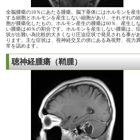
全脳腫瘍の18％にあたる腫瘍。脳下垂体にはホルモンを産
する細胞とホルモンを産生しない細胞があり、それぞれの
胞が腫瘍化したもの。ホルモン産生の腫瘍は60％、産生し
い腫瘍は40％の割合です。ホルモンを産生しない腫瘍は、
状が出難い為比較的大きくなり圧迫症状で発見される事が
ります。主な症状は、視神経交叉の傍にある為視野、視力
常を認めます。
聴神経腫瘍（鞘腫）