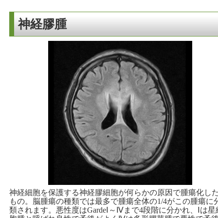
神経膠腫
神経細胞を保護する神経膠細胞が何らかの原因で腫瘍化し
もの。脳腫瘍の種類では最多で腫瘍全体の1/4がこの腫瘍に
類されます。悪性度はGardeⅠ～Ⅳまで4段階に分かれ、Ⅰは星