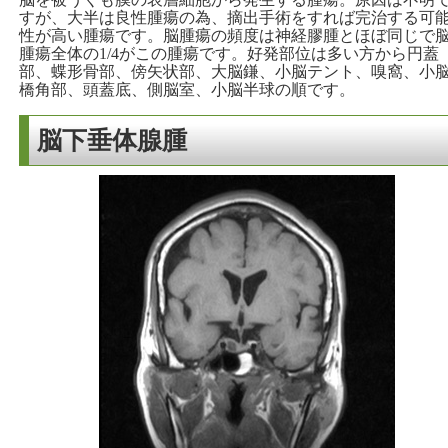
すが、大半は良性腫瘍の為、摘出手術をすれば完治する可
性が高い腫瘍です。脳腫瘍の頻度は神経膠腫とほぼ同じで
腫瘍全体の1/4がこの腫瘍です。好発部位は多い方から円蓋
部、蝶形骨部、傍矢状部、大脳鎌、小脳テント、嗅窩、小
橋角部、頭蓋底、側脳室、小脳半球の順です。
脳下垂体腺腫